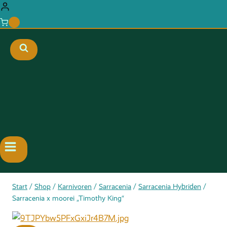
0
Start
/
Shop
/
Karnivoren
/
Sarracenia
/
Sarracenia Hybriden
/
Sarracenia x moorei „Timothy King“ﾠ