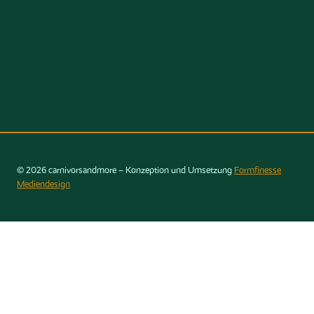
© 2026 carnivorsandmore – Konzeption und Umsetzung
Formfinesse
Mediendesign
Konto
Home