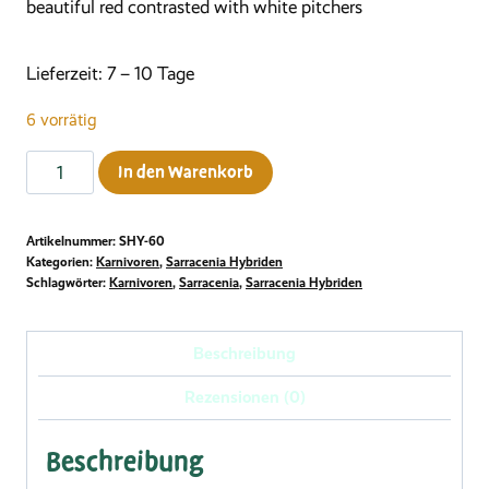
beautiful red contrasted with white pitchers
Lieferzeit:
7 – 10 Tage
6 vorrätig
Sarracenia
In den Warenkorb
x
moorei
Artikelnummer:
SHY-60
"Timothy
Kategorien:
Karnivoren
,
Sarracenia Hybriden
King"ﾠ
Schlagwörter:
Karnivoren
,
Sarracenia
,
Sarracenia Hybriden
Menge
Beschreibung
Rezensionen (0)
Beschreibung