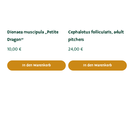
Dionaea muscipula „Petite
Cephalotus follicularis, adult
Dragon“
pitchers
10,00
€
24,00
€
In den Warenkorb
In den Warenkorb