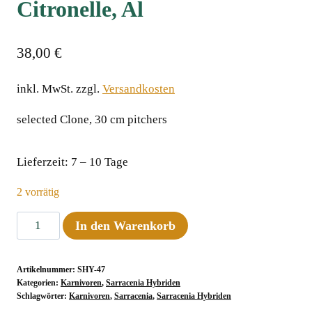
Citronelle, Alﾠ
38,00
€
inkl. MwSt.
zzgl.
Versandkosten
selected Clone, 30 cm pitchersﾠ
Lieferzeit:
7 – 10 Tage
2 vorrätig
Sarracenia
In den Warenkorb
x
psittacina
Artikelnummer:
SHY-47
x
Kategorien:
Karnivoren
,
Sarracenia Hybriden
leucophylla
Schlagwörter:
Karnivoren
,
Sarracenia
,
Sarracenia Hybriden