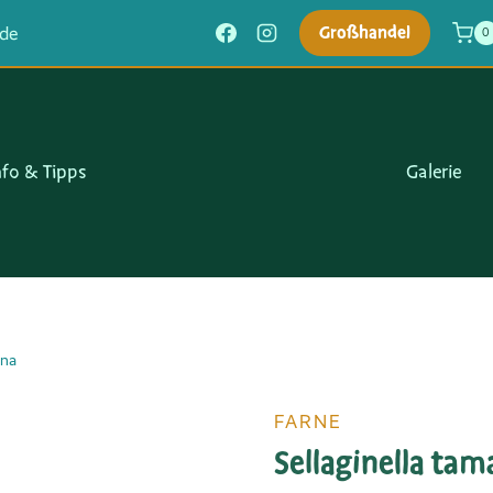
Großhandel
.de
0
nfo & Tipps
Galerie
ina
FARNE
Sellaginella tam