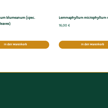
sum blumeanum (spec.
Lemmaphyllum microphyllum v
leaves)
16,00
€
In den Warenkorb
In den Warenkorb