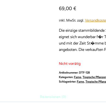
69,00
€
inkl. MwSt.
zzgl.
Versandkost
Die einzige stammbildende
eignet sich wunderbar f�r T
und mit der Zeit St�mme bi
angeboten. Die verkauften 
Nicht vorrätig
Artikelnummer:
DTF-128
Kategorien:
Farne
,
Tropische Pflanze
Schlagwörter:
Farne
,
Tropische Pflan
Rezensionen (0)