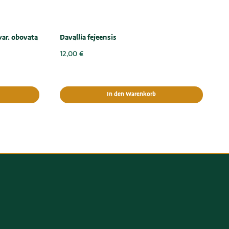
ar. obovata
Davallia fejeensis
12,00
€
In den Warenkorb