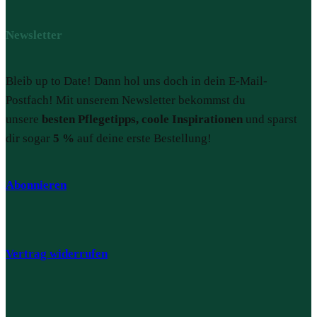
Newsletter
Bleib up to Date! Dann hol uns doch in dein E-Mail-
Postfach! Mit unserem Newsletter bekommst du
unsere
besten Pflegetipps, coole Inspirationen
und sparst
dir sogar
5 %
auf deine erste Bestellung!
Abonnieren
Vertrag widerrufen