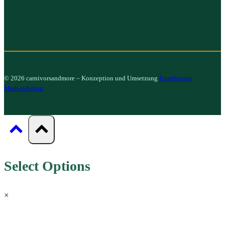
© 2026 carnivorsandmore – Konzeption und Umsetzung
Formfinesse
Mediendesign
Select Options
×