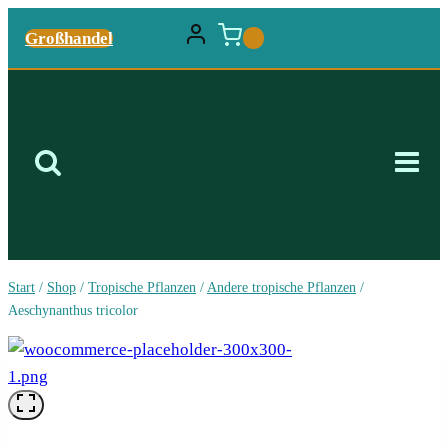
Zum
Großhandel
0
Inhalt
springen
Start
/
Shop
/
Tropische Pflanzen
/
Andere tropische Pflanzen
/
Aeschynanthus tricolor