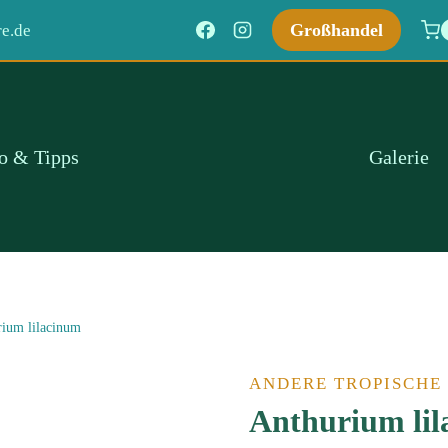
Großhandel
e.de
fo & Tipps
Galerie
ium lilacinum
ANDERE TROPISCHE
Anthurium li