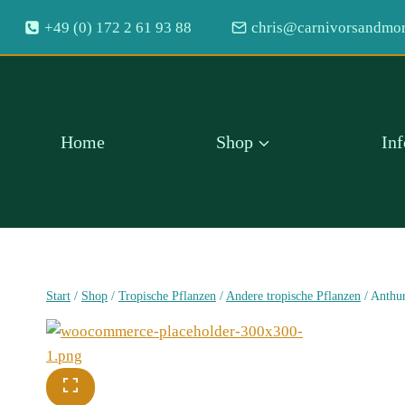
Zum
+49 (0) 172 2 61 93 88
chris@carnivorsandmor
Inhalt
springen
Home
Shop
In
Start
/
Shop
/
Tropische Pflanzen
/
Andere tropische Pflanzen
/
Anthur