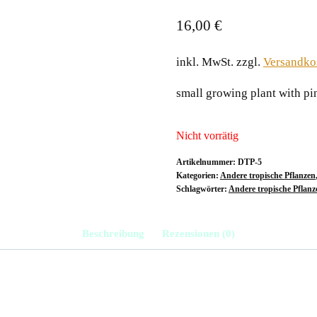
16,00
€
inkl. MwSt.
zzgl.
Versandko
small growing plant with pin
Nicht vorrätig
Artikelnummer:
DTP-5
Kategorien:
Andere tropische Pflanzen
Schlagwörter:
Andere tropische Pflanz
Beschreibung
Rezensionen (0)