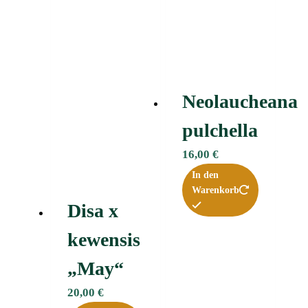
Neolaucheana
pulchella
16,00
€
In den
Warenkorb
Disa x
kewensis
„May“
20,00
€