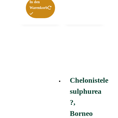
In den
Warenkorb
Chelonistele
sulphurea
?,
Borneo