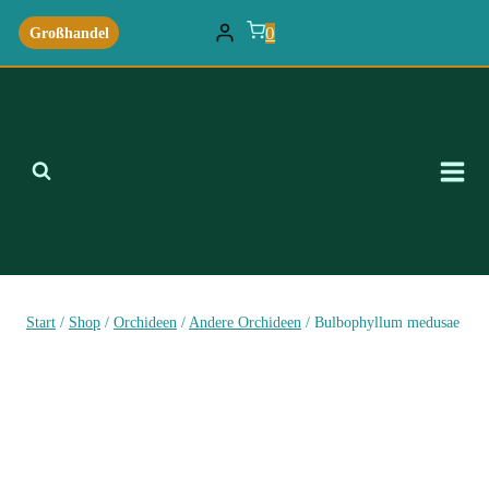
Zum
0
Großhandel
Inhalt
springen
Start
/
Shop
/
Orchideen
/
Andere Orchideen
/
Bulbophyllum medusae