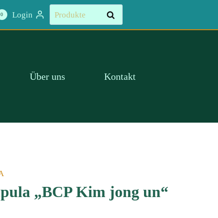
Suchen
Login
Suchen
0
nach:
Über uns
Kontakt
A
ipula „BCP Kim jong un“ﾠ