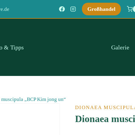
Großhandel
e.de
fo & Tipps
Galerie
 muscipula „BCP Kim jong un“ﾠ
DIONAEA MUSCIPUL
Dionaea musc