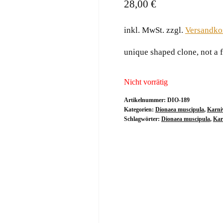
28,00
€
inkl. MwSt.
zzgl.
Versandko
unique shaped clone, not a 
Nicht vorrätig
Artikelnummer:
DIO-189
Kategorien:
Dionaea muscipula
,
Karni
Schlagwörter:
Dionaea muscipula
,
Kar