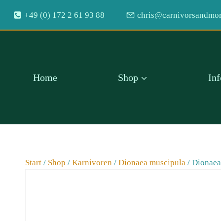
Zum
+49 (0) 172 2 61 93 88
chris@carnivorsandmor
Inhalt
springen
Home
Shop
In
Start
/
Shop
/
Karnivoren
/
Dionaea muscipula
/
Dionaea