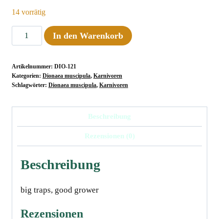
14 vorrätig
Dionaea
In den Warenkorb
muscipula
"Sawtooth"
Artikelnummer:
DIO-121
Menge
Kategorien:
Dionaea muscipula
,
Karnivoren
Schlagwörter:
Dionaea muscipula
,
Karnivoren
Beschreibung
Rezensionen (0)
Beschreibung
big traps, good grower
Rezensionen