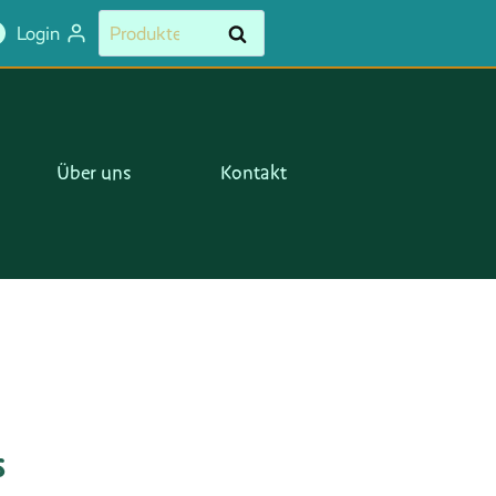
ﾠ
Suchen
Suchen
Login
Menge
nach:
Über uns
Kontakt
isﾠ