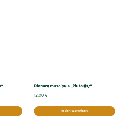
a“
Dionaea muscipula „Pluto #17“
12,00
€
In den Warenkorb