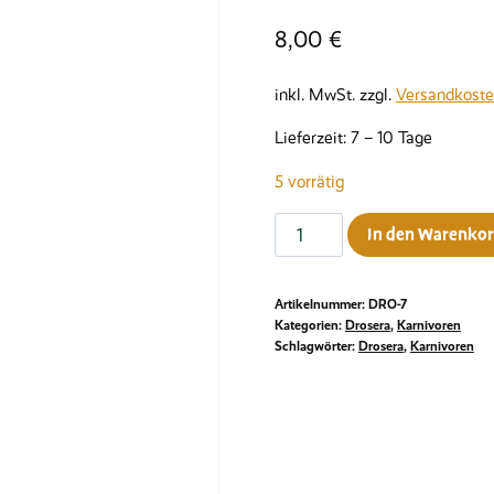
8,00
€
inkl. MwSt.
zzgl.
Versandkost
Lieferzeit:
7 – 10 Tage
5 vorrätig
Drosera
In den Warenko
capensis
ﾠ
Artikelnummer:
DRO-7
Menge
Kategorien:
Drosera
,
Karnivoren
Schlagwörter:
Drosera
,
Karnivoren