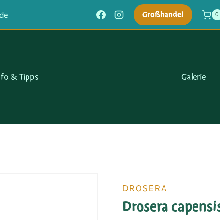
Großhandel
.de
0
nfo & Tipps
Galerie
DROSERA
Drosera capens