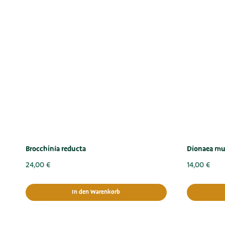
Brocchinia reducta
Dionaea mus
24,00
€
14,00
€
In den Warenkorb