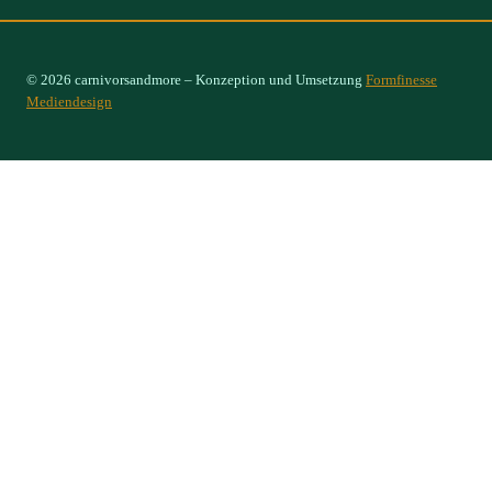
© 2026 carnivorsandmore – Konzeption und Umsetzung
Formfinesse
Mediendesign
Select Options
×
Konto
Home
Untermenü
Shop
umschalten
Karnivoren
Ameisenpflanzen
Orchideen