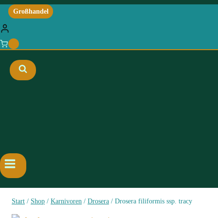
Großhandel
0
Start
/
Shop
/
Karnivoren
/
Drosera
/
Drosera filiformis ssp. tracy