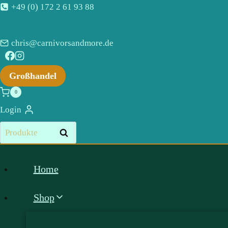
Zum
+49 (0) 172 2 61 93 88
Inhalt
springen
chris@carnivorsandmore.de
Großhandel
0
Login
Suchen
Suchen
nach:
Home
Shop