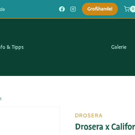
Großhandel
.de
0
nfo & Tipps
Galerie
t
DROSERA
Drosera x Califo