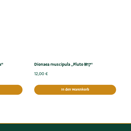
a“
Dionaea muscipula „Pluto #17“
12,00
€
In den Warenkorb