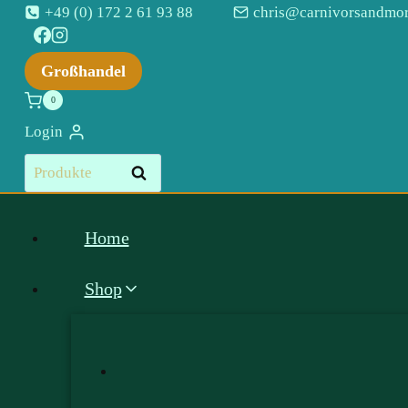
Zum
+49 (0) 172 2 61 93 88
chris@carnivorsandmor
Inhalt
springen
Großhandel
0
Login
Suchen
Suchen
nach:
Home
Shop