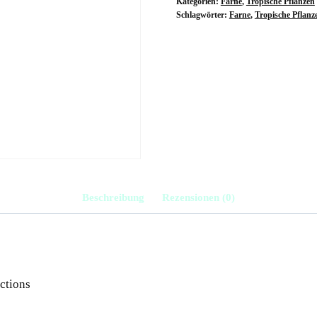
Kategorien:
Farne
,
Tropische Pflanzen
Schlagwörter:
Farne
,
Tropische Pflanz
Beschreibung
Rezensionen (0)
ections