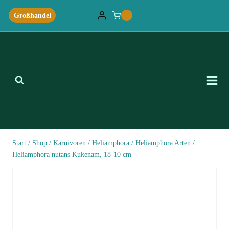
Zum
Großhandel
0
Inhalt
springen
Start
/
Shop
/
Karnivoren
/
Heliamphora
/
Heliamphora Arten
/
Heliamphora nutans Kukenam, 18-10 cm