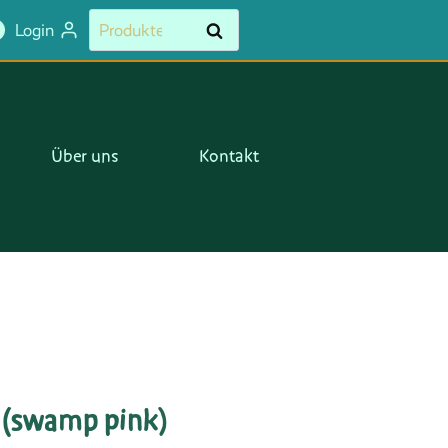
(swamp
Suchen
Suchen
Login
pink)
nach:
Menge
Über uns
Kontakt
a (swamp pink)