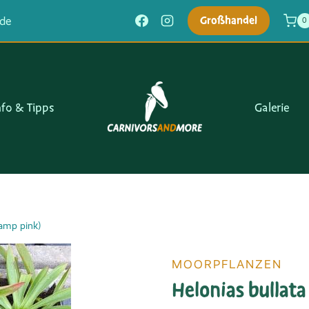
Großhandel
.de
0
nfo & Tipps
Galerie
wamp pink)
MOORPFLANZEN
Helonias bullat