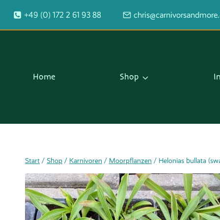
Zum
+49 (0) 172 2 61 93 88
chris@carnivorsandmore
Inhalt
springen
Home
Shop
I
Start
/
Shop
/
Karnivoren
/
Moorpflanzen
/
Helonias bullata (s