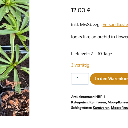
12,00
€
inkl. MwSt.
zzgl.
Versandkost
looks like an orchid in flowe
Lieferzeit:
7 – 10 Tage
3 vorrätig
Helonias
In den Warenko
bullata
(swamp
Artikelnummer:
HBP-1
pink)
Kategorien:
Karnivoren
,
Moorpflanze
Menge
Schlagwörter:
Karnivoren
,
Moorpflan