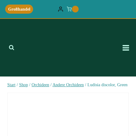
Zum
Großhandel
0
Inhalt
springen
Start
/
Shop
/
Orchideen
/
Andere Orchideen
/
Ludisia discolor, Green