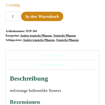
2 vorrätig
Nemathanthus
In den Warenkorb
cf.
wettsteinii,
Artikelnummer:
DTP-104
Brasil
Kategorien:
Andere tropische Pflanzen
,
Tropische Pflanzen
Menge
Schlagwörter:
Andere tropische Pflanzen
,
Tropische Pflanzen
Beschreibung
Rezensionen (0)
Beschreibung
red/orange balloonlike flowers
Rezensionen