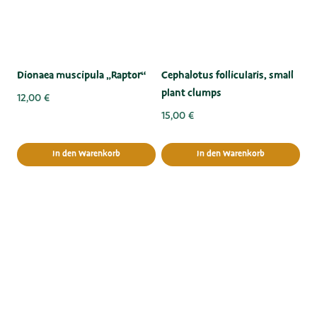
Dionaea muscipula „Raptor“
Cephalotus follicularis, small
plant clumps
12,00
€
15,00
€
In den Warenkorb
In den Warenkorb