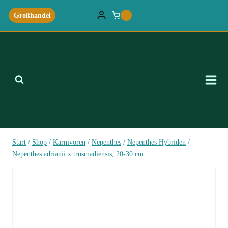
Zum
Großhandel
0
Inhalt
springen
Start
/
Shop
/
Karnivoren
/
Nepenthes
/
Nepenthes Hybriden
/
Nepenthes adrianii x trusmadiensis, 20-30 cm