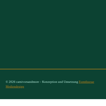
© 2026 carnivorsandmore – Konzeption und Umsetzung
Formfinesse
Mediendesign
Select Options