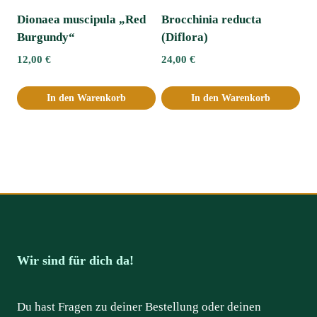
Dionaea muscipula „Red
Brocchinia reducta
Burgundy“
(Diflora)
12,00
€
24,00
€
In den Warenkorb
In den Warenkorb
Wir sind für dich da!
Du hast Fragen zu deiner Bestellung oder deinen