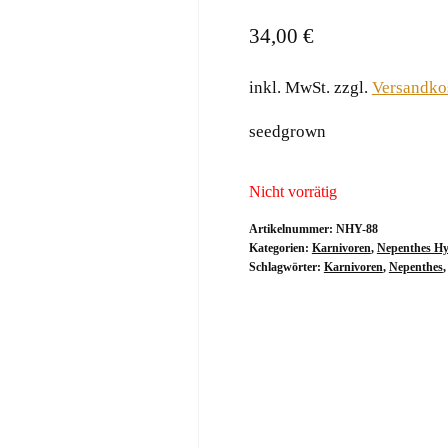
34,00
€
inkl. MwSt.
zzgl.
Versandko
seedgrown
Nicht vorrätig
Artikelnummer:
NHY-88
Kategorien:
Karnivoren
,
Nepenthes Hy
Schlagwörter:
Karnivoren
,
Nepenthes