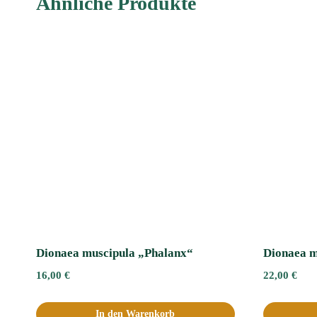
Ähnliche Produkte
Dionaea muscipula „Phalanx“
Dionaea m
16,00
€
22,00
€
In den Warenkorb