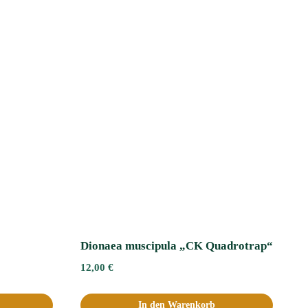
Dionaea muscipula „CK Quadrotrap“
12,00
€
In den Warenkorb