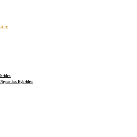
sten
briden
,
Nepenthes Hybriden