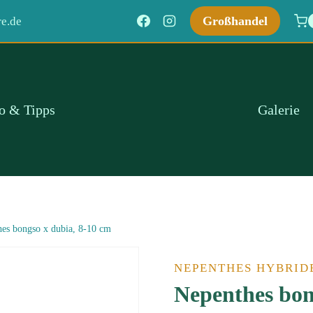
Großhandel
e.de
fo & Tipps
Galerie
es bongso x dubia, 8-10 cm
NEPENTHES HYBRID
Nepenthes bon