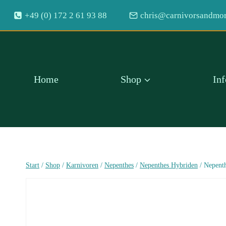
Zum
+49 (0) 172 2 61 93 88
chris@carnivorsandmor
Inhalt
springen
Home
Shop
In
Start
/
Shop
/
Karnivoren
/
Nepenthes
/
Nepenthes Hybriden
/
Nepenth