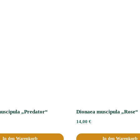
uscipula „Predator“
Dionaea muscipula „Rose“
14,00
€
In den Warenkorb
In den Warenkorb