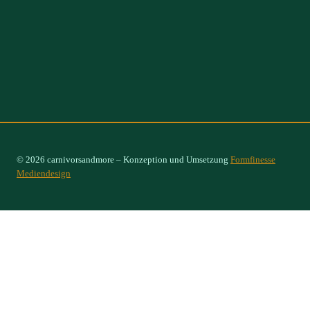
© 2026 carnivorsandmore – Konzeption und Umsetzung
Formfinesse
Mediendesign
Select Options
×