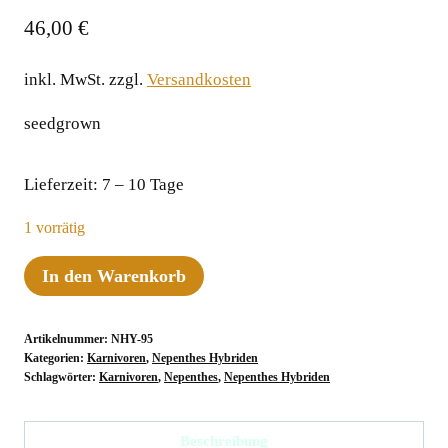
46,00
€
inkl. MwSt.
zzgl.
Versandkosten
seedgrown
Lieferzeit:
7 – 10 Tage
1 vorrätig
Nepenthes
In den Warenkorb
glandulifera
x
Artikelnummer:
NHY-95
lowii,
Kategorien:
Karnivoren
,
Nepenthes Hybriden
10-
Schlagwörter:
Karnivoren
,
Nepenthes
,
Nepenthes Hybriden
12
cm
Beschreibung