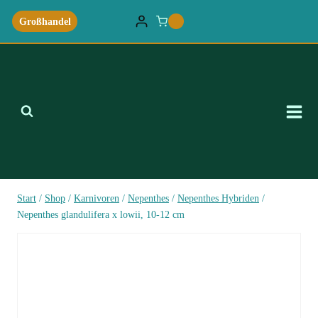
Zum
Großhandel
0
Inhalt
springen
Start
/
Shop
/
Karnivoren
/
Nepenthes
/
Nepenthes Hybriden
/
Nepenthes glandulifera x lowii, 10-12 cm