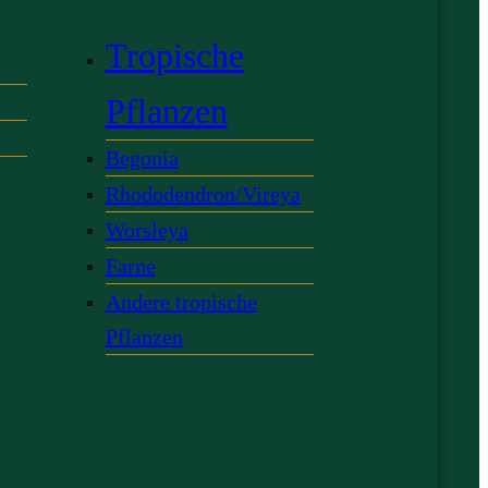
Tropische
Pflanzen
Begonia
Rhododendron/Vireya
Worsleya
Farne
Andere tropische
Pflanzen