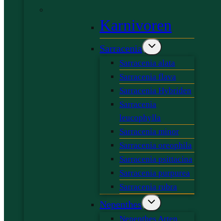
Karnivoren
Sarracenia
Sarracenia alata
Sarracenia flava
Sarracenia Hybriden
Sarracenia
leucophylla
Sarracenia minor
Sarracenia oreophila
Sarracenia psittacina
Sarracenia purpurea
Sarracenia rubra
Nepenthes
Nepenthes Arten