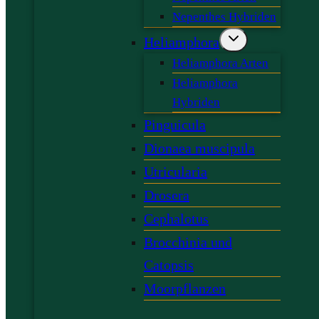
Nepenthes Hybriden
Heliamphora
Heliamphora Arten
Heliamphora
Hybriden
Pinguicula
Dionaea muscipula
Utricularia
Drosera
Cephalotus
Brocchinia und
Catopsis
Moorpflanzen