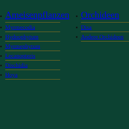
Ameisenpflanzen
Orchideen
Myrmecodia
Disa
Hydnophytum
Andere Orchideen
Myrmephytum
Lecanopteris
Dischidia
Hoya