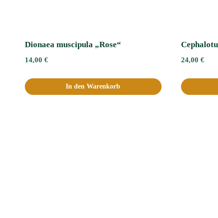
Dionaea muscipula „Rose“
Cephalotus
14,00
€
24,00
€
In den Warenkorb