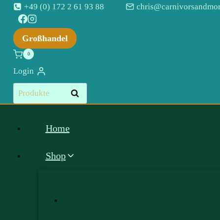
Zum
+49 (0) 172 2 61 93 88
chris@carnivorsandmor
Inhalt
springen
Großhandel
0
Login
Suchen
Suchen
nach:
Home
Shop