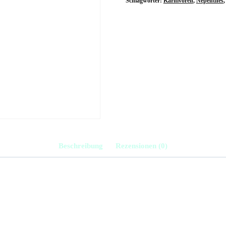
Schlagwörter:
Karnivoren
,
Nepenthes
Beschreibung
Rezensionen (0)