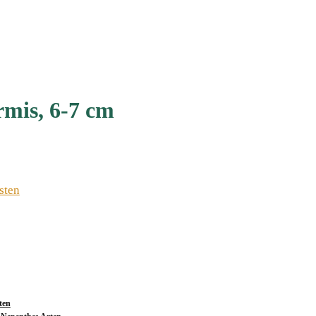
rmis, 6-7 cmﾠ
sten
ten