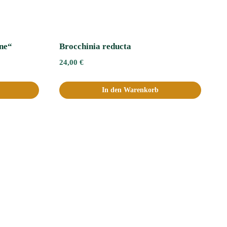
ne“
Brocchinia reducta
24,00
€
In den Warenkorb