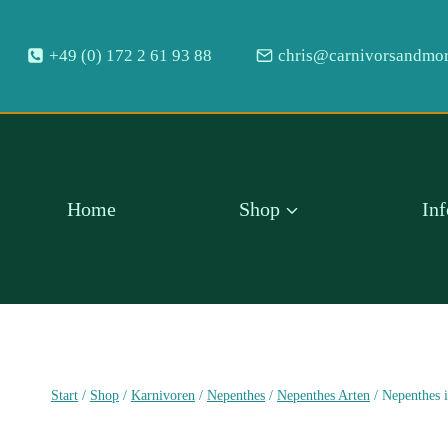
Zum
Inhalt
+49 (0) 172 2 61 93 88
chris@carnivorsandmor
springen
Home
Shop
In
Start
/
Shop
/
Karnivoren
/
Nepenthes
/
Nepenthes Arten
/
Nepenthes 