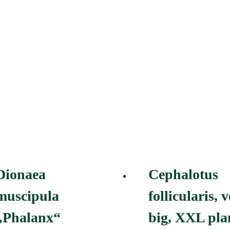
Dionaea
Cephalotus
muscipula
follicularis, 
„Phalanx“
big, XXL pla