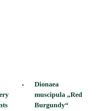
Dionaea
very
muscipula „Red
nts
Burgundy“