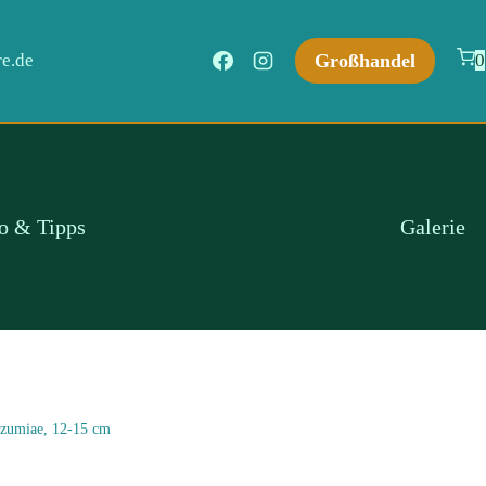
Großhandel
e.de
0
fo & Tipps
Galerie
izumiae, 12-15 cm