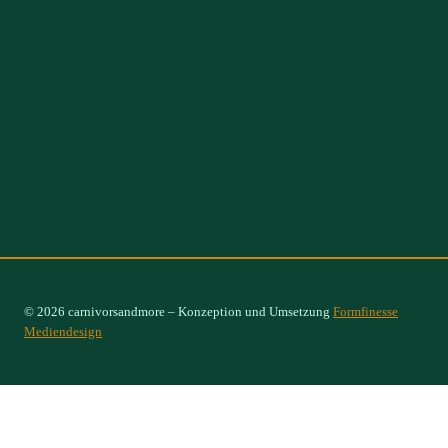
© 2026 carnivorsandmore – Konzeption und Umsetzung
Formfinesse
Mediendesign
Select Options
×