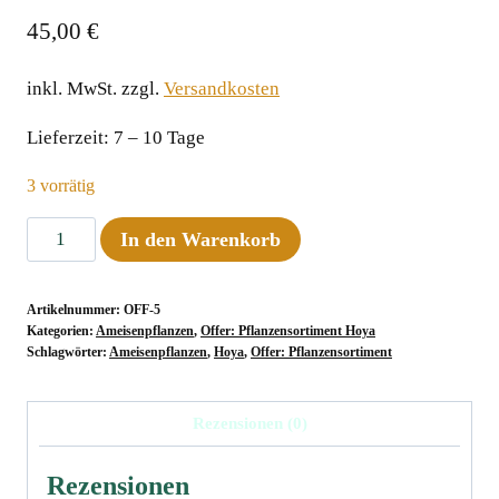
45,00
€
inkl. MwSt.
zzgl.
Versandkosten
Lieferzeit:
7 – 10 Tage
3 vorrätig
Offer:
In den Warenkorb
5
Hoya,
Artikelnummer:
OFF-5
different
Kategorien:
Ameisenpflanzen
,
Offer: Pflanzensortiment Hoya
labeled
Schlagwörter:
Ameisenpflanzen
,
Hoya
,
Offer: Pflanzensortiment
plants
Menge
Rezensionen (0)
Rezensionen