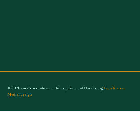
© 2026 carnivorsandmore – Konzeption und Umsetzung
Formfinesse
Mediendesign
Select Options
×