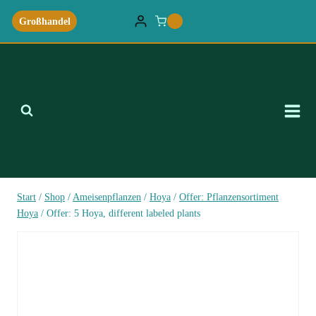
Zum
Großhandel
0
Inhalt
springen
Start
/
Shop
/
Ameisenpflanzen
/
Hoya
/
Offer: Pflanzensortiment
Hoya
/
Offer: 5 Hoya, different labeled plants