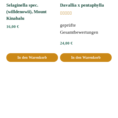
Selaginella spec.
Davallia x pentaphylla
(willdenowii), Mount
Kinabalu
Bewertet
mit
geprüfte
5.00
16,00
€
von 5
Gesamtbewertungen
24,00
€
In den Warenkorb
In den Warenkorb