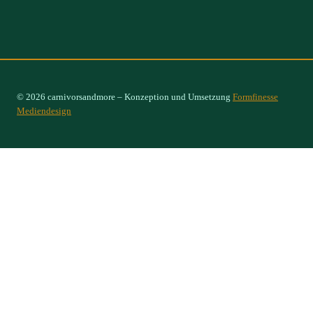
© 2026 carnivorsandmore – Konzeption und Umsetzung
Formfinesse
Mediendesign
Select Options
×