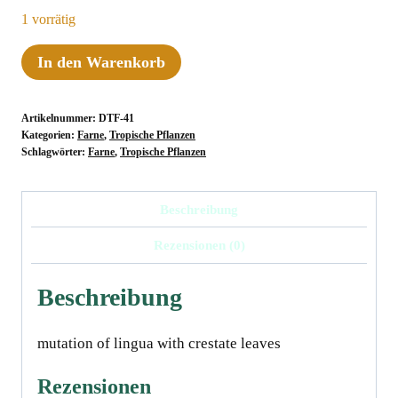
1 vorrätig
Pyrrosia
In den Warenkorb
lingua
var.
Artikelnummer:
DTF-41
obake
Kategorien:
Farne
,
Tropische Pflanzen
(Crestate
Schlagwörter:
Farne
,
Tropische Pflanzen
form
#1)
Beschreibung
Menge
Rezensionen (0)
Beschreibung
mutation of lingua with crestate leaves
Rezensionen