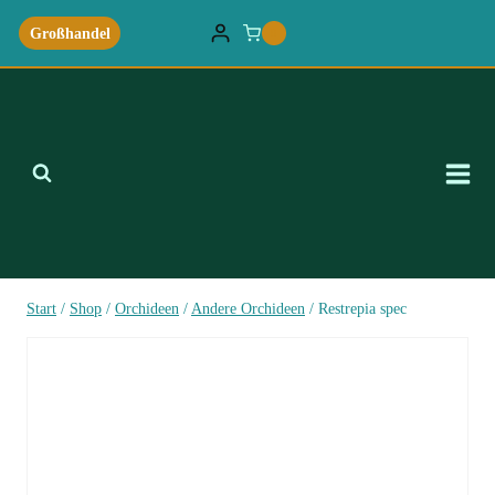
Zum
Großhandel
0
Inhalt
springen
Start
/
Shop
/
Orchideen
/
Andere Orchideen
/
Restrepia spec