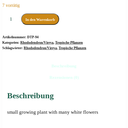
7 vorrätig
Rhododendron
In den Warenkorb
cv.
Silver
Artikelnummer:
DTP-94
Thimbles
Kategorien:
Rhododendron/Vireya
,
Tropische Pflanzen
Menge
Schlagwörter:
Rhododendron/Vireya
,
Tropische Pflanzen
Beschreibung
Rezensionen (0)
Beschreibung
small growing plant with many white flowers