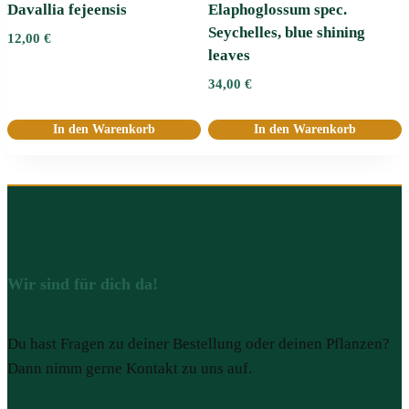
Davallia fejeensis
Elaphoglossum spec.
Seychelles, blue shining
12,00
€
leaves
34,00
€
In den Warenkorb
In den Warenkorb
Wir sind für dich da!
Du hast Fragen zu deiner Bestellung oder deinen Pflanzen?
Dann nimm gerne Kontakt zu uns auf.