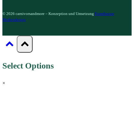
© 2026 carnivorsandmore – Konzeption und Umsetzung
Formfinesse
Mediendesign
Select Options
×