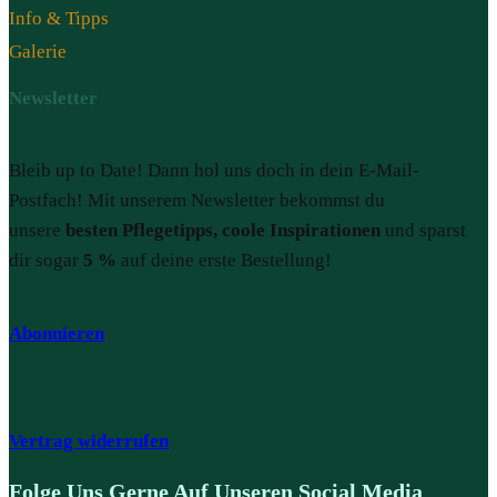
Info & Tipps
Galerie
Newsletter
Bleib up to Date! Dann hol uns doch in dein E-Mail-
Postfach! Mit unserem Newsletter bekommst du
unsere
besten Pflegetipps, coole Inspirationen
und sparst
dir sogar
5 %
auf deine erste Bestellung!
Abonnieren
Vertrag widerrufen
Folge Uns Gerne Auf Unseren Social Media