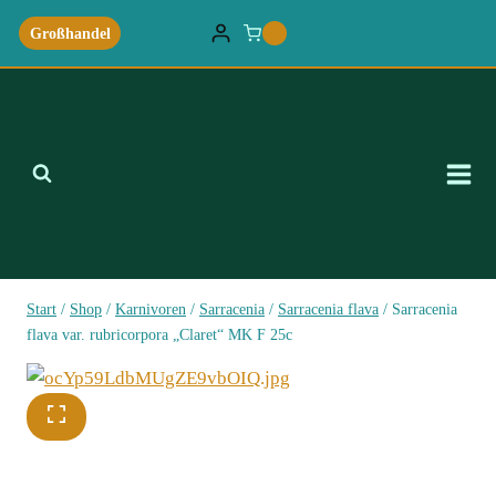
Zum
Großhandel
0
Inhalt
springen
Start
/
Shop
/
Karnivoren
/
Sarracenia
/
Sarracenia flava
/
Sarracenia
flava var. rubricorpora „Claret“ MK F 25c