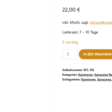
22,00
€
inkl. MwSt.
zzgl.
Versandkost
Lieferzeit:
7 – 10 Tage
5 vorrätig
Sarracenia
In den Warenko
flava
var.
Artikelnummer:
SFL-152
rubricorpora,
Kategorien:
Karnivoren
,
Sarracenia fl
North
Schlagwörter:
Karnivoren
,
Sarracenia
Carolina,
MK
F
235