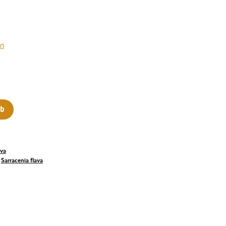
en
rb
ava
,
Sarracenia flava