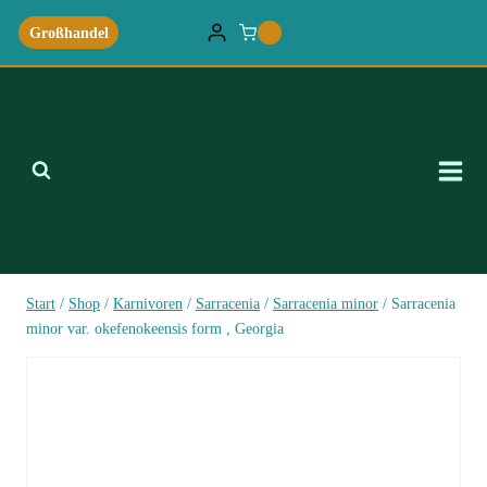
Zum
Großhandel
0
Inhalt
springen
Start
/
Shop
/
Karnivoren
/
Sarracenia
/
Sarracenia minor
/
Sarracenia
minor var. okefenokeensis form , Georgia