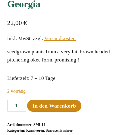
Georgia
22,00
€
inkl. MwSt.
zzgl.
Versandkosten
seedgrown plants from a very fat, brown headed
pitchering okee form, promising !
Lieferzeit:
7 – 10 Tage
2 vorrätig
Sarracenia
In den Warenkorb
minor
var.
Artikelnummer:
SMI-14
okefenokeensis
Kategorien:
Karnivoren
,
Sarracenia minor