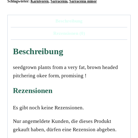
form
Schlagwörter:
Karnivoren
,
Sarracenia
,
Sarracenia minor
,
Georgia
Beschreibung
Menge
Rezensionen (0)
Beschreibung
seedgrown plants from a very fat, brown headed
pitchering okee form, promising !
Rezensionen
Es gibt noch keine Rezensionen.
Nur angemeldete Kunden, die dieses Produkt
gekauft haben, dürfen eine Rezension abgeben.