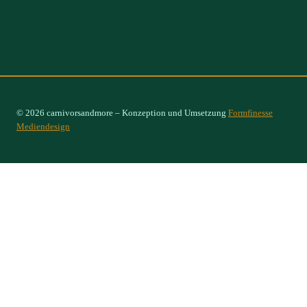
© 2026 carnivorsandmore – Konzeption und Umsetzung
Formfinesse
Mediendesign
Select Options
×