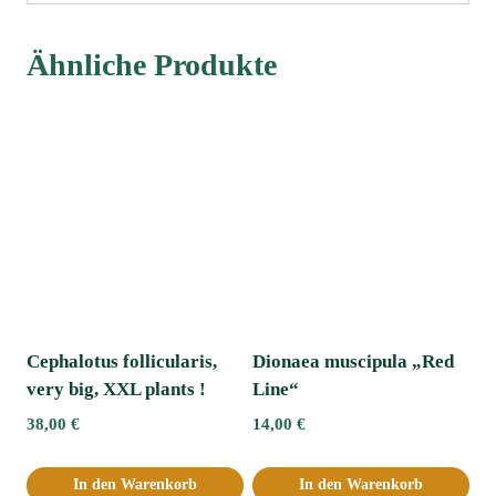
Ähnliche Produkte
Cephalotus follicularis,
Dionaea muscipula „Red
very big, XXL plants !
Line“
38,00
€
14,00
€
In den Warenkorb
In den Warenkorb