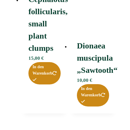
follicularis,
small
plant
Dionaea
clumps
muscipula
15,00
€
In den
„Sawtooth“
Warenkorb
10,00
€
In den
Warenkorb