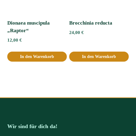
Dionaea muscipula
Brocchinia reducta
„Raptor“
24,00
€
12,00
€
In den Warenkorb
In den Warenkorb
Wir sind für dich da!