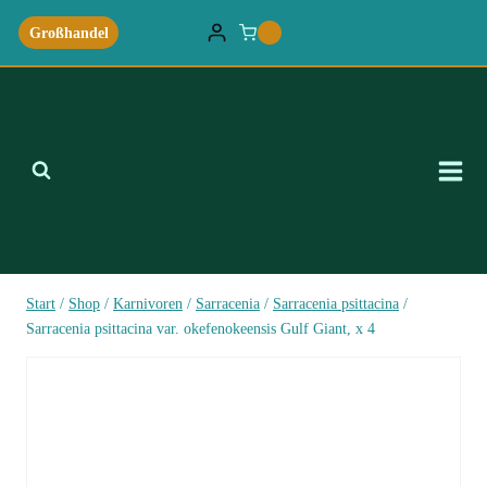
Zum
Großhandel
0
Inhalt
springen
Start
/
Shop
/
Karnivoren
/
Sarracenia
/
Sarracenia psittacina
/
Sarracenia psittacina var. okefenokeensis Gulf Giant, x 4