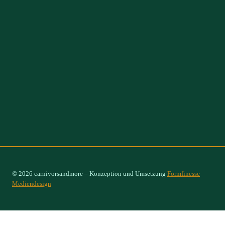
© 2026 carnivorsandmore – Konzeption und Umsetzung
Formfinesse
Mediendesign
Select Options