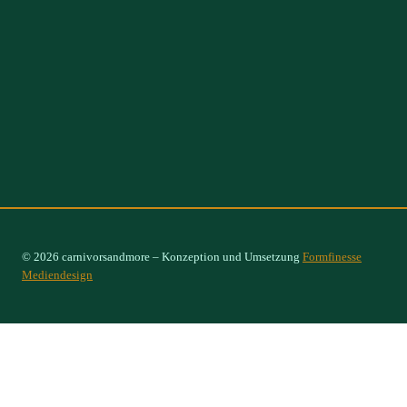
© 2026 carnivorsandmore – Konzeption und Umsetzung
Formfinesse
Mediendesign
Select Options
×