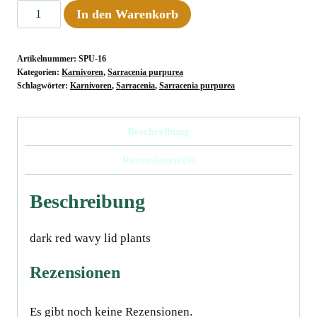
Sarracenia
In den Warenkorb
purpurea
ssp.
Artikelnummer:
SPU-16
venosa
Kategorien:
Karnivoren
,
Sarracenia purpurea
Ruffled
Schlagwörter:
Karnivoren
,
Sarracenia
,
Sarracenia purpurea
Lid
x
Beschreibung
Wavy
Rezensionen (0)
Lid,
10-
Beschreibung
12
cm
dark red wavy lid plants
Menge
Rezensionen
Es gibt noch keine Rezensionen.