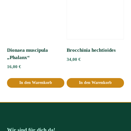
Dionaea muscipula
Brocchinia hechtioides
„Phalanx“
34,00
€
16,00
€
In den Warenkorb
In den Warenkorb
Wir sind für dich da!