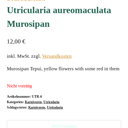
Utricularia aureomaculata
Murosipan
12,00
€
inkl. MwSt.
zzgl.
Versandkosten
Murosipan Tepui, yellow flowers with some red in them
Nicht vorrätig
Artikelnummer:
UTR-6
Kategorien:
Karnivoren
,
Utricularia
Schlagwörter:
Karnivoren
,
Utricularia
Beschreibung