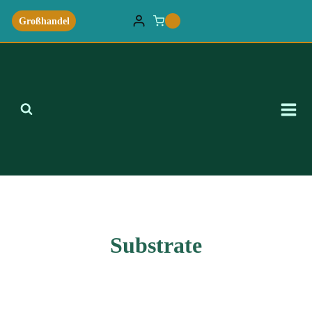
Zum
Großhandel
0
Inhalt
springen
Substrate