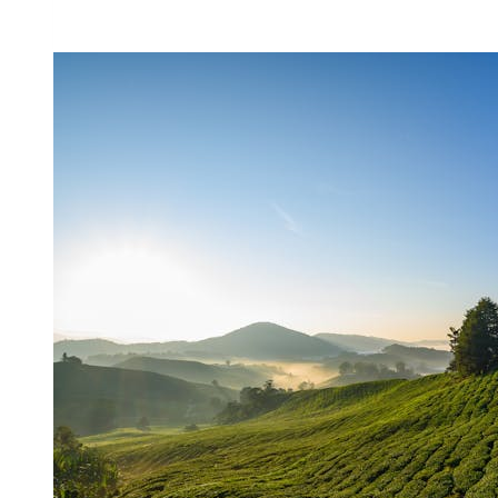
als
Reiseziel
–
Teil
1