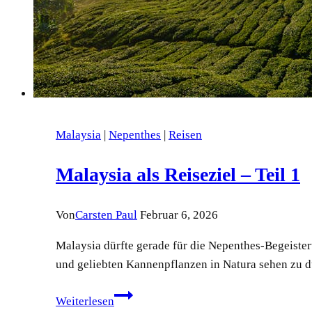
Malaysia
|
Nepenthes
|
Reisen
Malaysia als Reiseziel – Teil 1
Von
Carsten Paul
Februar 6, 2026
Malaysia dürfte gerade für die Nepenthes-Begeister
und geliebten Kannenpflanzen in Natura sehen zu d
Malaysia
Weiterlesen