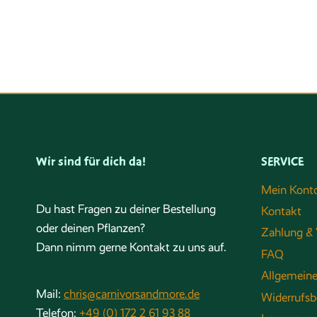
Wir sind für dich da!
SERVICE
Mein Kont
Du hast Fragen zu deiner Bestellung
Kontakt
oder deinen Pflanzen?
Zahlung & 
Dann nimm gerne Kontakt zu uns auf.
FAQ
Allgemein
Mail:
chris@carnivorsandmore.de
Widerrufsb
Telefon:
+49 (0) 172 2 61 93 88