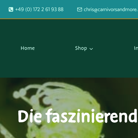
Zum
+49 (0) 172 2 61 93 88
chris@carnivorsandmore
Inhalt
springen
Home
Shop
I
Die faszinierend